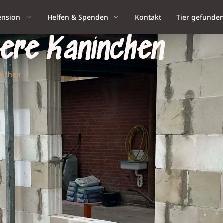
ension
Helfen & Spenden
Kontakt
Tier gefunde
ere Kaninchen
inchen