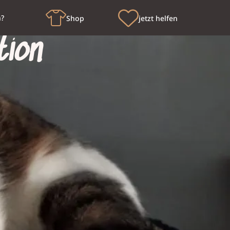
n?
Shop
jetzt helfen
tion