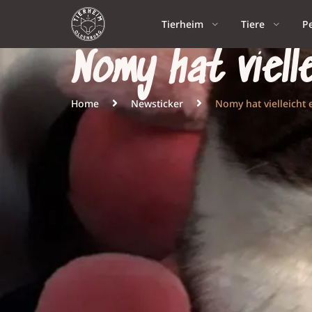
Tierheim
Tiere
P
Nomy hat viell
Home
Newsticker
Nomy hat vielleicht 