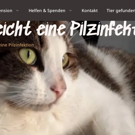
ension
Helfen & Spenden
Kontakt
Tier gefunde
eicht eine Pilzinfek
eine Pilzinfektion