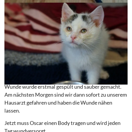
Unser alter Oscar hatte einen dicken Knubbel an der
Schulter, der sich wie ein Lipom (Fettansammlung)
anfühlte. Vorgestern ist er plötzlich aufgegangen und
Oscar hatte eine riesige offene Wunde. Es handelte
sich anscheinend um eine alte Bissverletzung, die sich
unter der Haut entzündet hatte und jetzt aufgeplatzt
ist.
Natürlich sind wir gleich zum Notarzt gefahren
(sowas passiert ja immer am Wochenende) und die
Wunde wurde erstmal gespült und sauber gemacht.
Am nächsten Morgen sind wir dann sofort zu unserem
Hausarzt gefahren und haben die Wunde nähen
lassen.
Jetzt muss Oscar einen Body tragen und wird jeden
Tag wundversorgt…