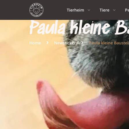
Tierheim
Tiere
P
Paula kleine B
Home
Newsticker
Paula kleine Baustel