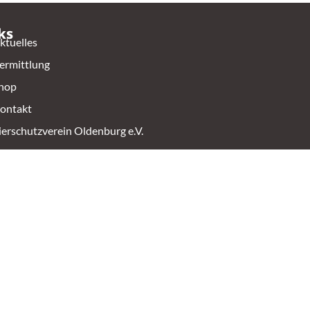
ks
ktuelles
ermittlung
hop
ontakt
ierschutzverein Oldenburg e.V.