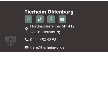
Tierheim Oldenburg
Nordmoslesfehner Str. 412,
26131 Oldenburg
0441 / 50 42 93
tiere@tierheim-ol.de
Telefonzeiten:
Montag – Sonntag 10:30 – 12:00 Uhr
Mittwoch – Samstag 14:00 – 16:30 Uhr
Unsere Parkplätze am Tierheim sind leider begrenz
An der B401 darf nicht geparkt werden, deshalb
nutzt bitte bei Bedarf die angrenzenden Straßen.
(Kavallerieweg, Am Kanal, Dietrich-Dannemann-St