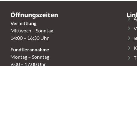
Öffnungszeiten
Lin
A
Vermittlung
V
Mittwoch – Sonntag
14:00 – 16:30 Uhr
S
K
Fundtierannahme
Montag – Sonntag
T
9:00 – 17:00 Uhr
Spendenannahme / Tierrettershop
Montag – Sonntag
10:00 – 12:00 Uhr und 14:00 – 16:30 Uhr
t.
Café
Samstag & Sonntag
14:00-16:30 Uhr
r.)
Andere Termine nur nach Vereinbarung.