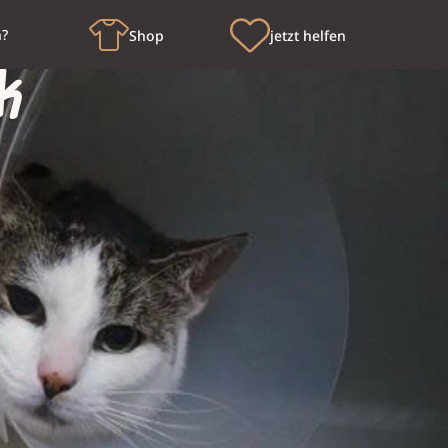
n?
Shop
jetzt helfen
k