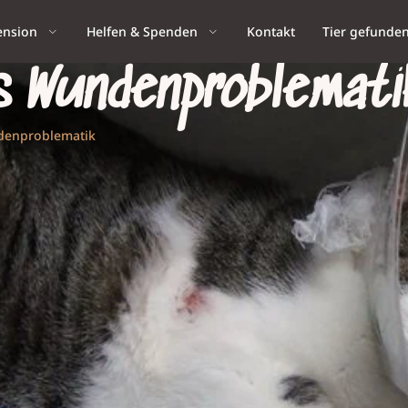
ension
Helfen & Spenden
Kontakt
Tier gefunde
s Wundenproblemati
denproblematik