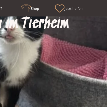
n?
Shop
jetzt helfen
 im Tierheim