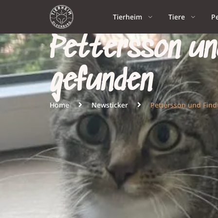
Tierheim
Tiere
P
Pettersson und
gefunden
Home
Newsticker
Pettersson und Find