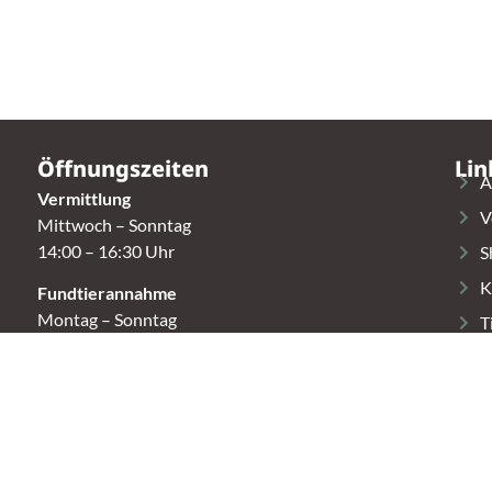
Öffnungszeiten
Lin
A
Vermittlung
V
Mittwoch – Sonntag
14:00 – 16:30 Uhr
S
K
Fundtierannahme
Montag – Sonntag
T
9:00 – 17:00 Uhr
Spendenannahme / Tierrettershop
Montag – Sonntag
10:00 – 12:00 Uhr und 14:00 – 16:30 Uhr
t.
Café