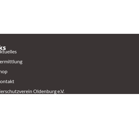
ks
ktuelles
ermittlung
hop
ontakt
ierschutzverein Oldenburg e.V.