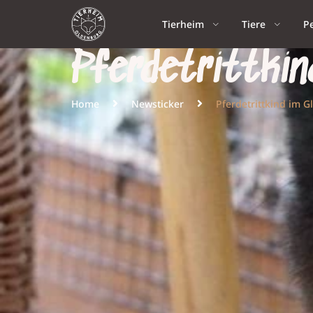
Tierheim
Tiere
P
Pferdetrittkin
Home
Newsticker
Pferdetrittkind im G