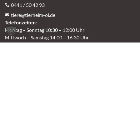
0441 / 50 42 93
tiere@tierheim-ol.de
Telefonzeiten:
Montag – Sonntag 10:30 – 12:00 Uhr
Mittwoch – Samstag 14:00 – 16:30 Uhr
Unsere Parkplätze am Tierheim sind leider begrenzt.
An der B401 darf nicht geparkt werden, deshalb
nutzt bitte bei Bedarf die angrenzenden Straßen.
(Kavallerieweg, Am Kanal, Dietrich-Dannemann-Str.)
Öffnungszeiten
Vermittlung
Mittwoch – Sonntag
14:00 – 16:30 Uhr
Fundtierannahme
Montag – Sonntag
9:00 – 17:00 Uhr