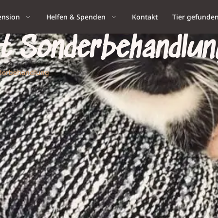
ension
Helfen & Spenden
Kontakt
Tier gefunde
t Sonderbehandlun
nderbehandlung