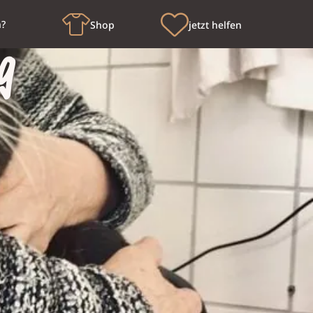
n?
Shop
jetzt helfen
g