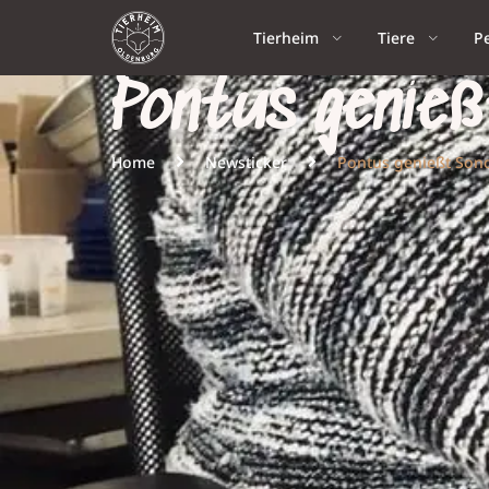
Tierheim
Tiere
P
Pontus genieß
Home
Newsticker
Pontus genießt So