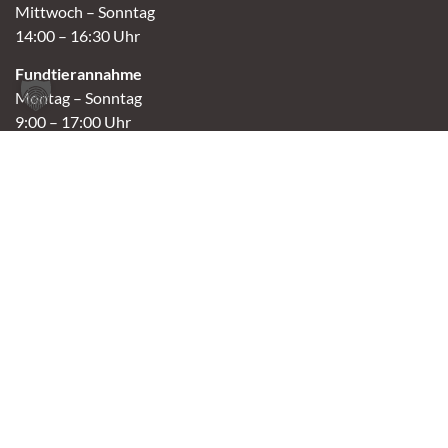
Mittwoch – Sonntag
14:00 – 16:30 Uhr
Fundtierannahme
Montag – Sonntag
9:00 – 17:00 Uhr
Spendenannahme / Tierrettershop
Montag – Sonntag
10:00 – 12:00 Uhr und 14:00 – 16:30 Uhr
Café
Samstag & Sonntag
14:00-16:30 Uhr
Andere Termine nur nach Vereinbarung.
Links
Aktuelles
Vermittlung
Shop