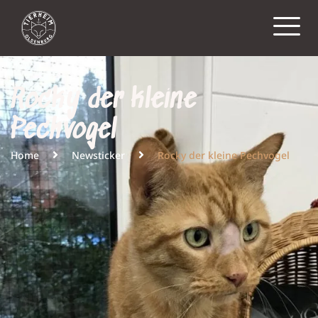
Rocky der kleine
Pechvogel
Home
Newsticker
Rocky der kleine Pechvogel