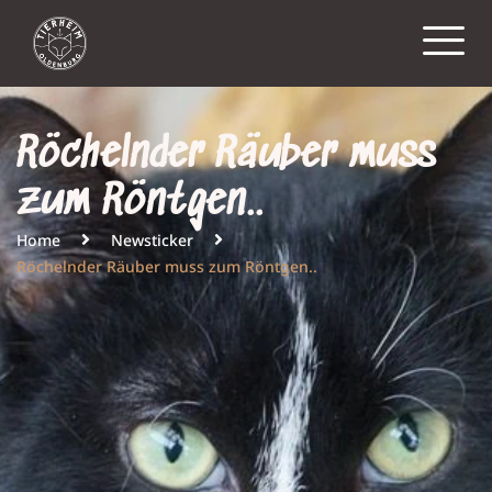
Röchelnder Räuber muss
zum Röntgen..
Home
Newsticker
Röchelnder Räuber muss zum Röntgen..