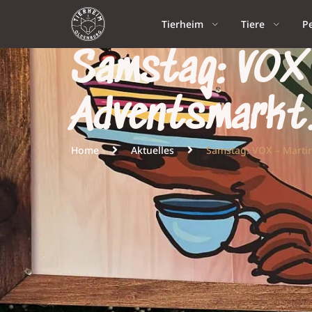
Tierheim
Tiere
P
Samstag: VOX
Adventsmarkt
Home
Aktuelles
Samstag: VOX – Martin