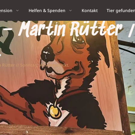
ension
Helfen & Spenden
Kontakt
Tier gefunde
 – Martin Rütter 
.
 Rütter // Sonntag: Adventsmarkt.