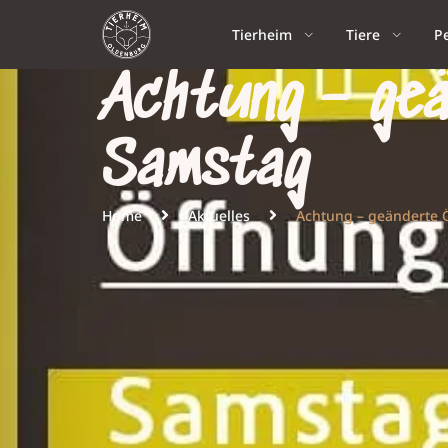
Tierheim
Tiere
P
Achtung – geä
Samstag
Home
Aktuelles
Achtung – geänderte 