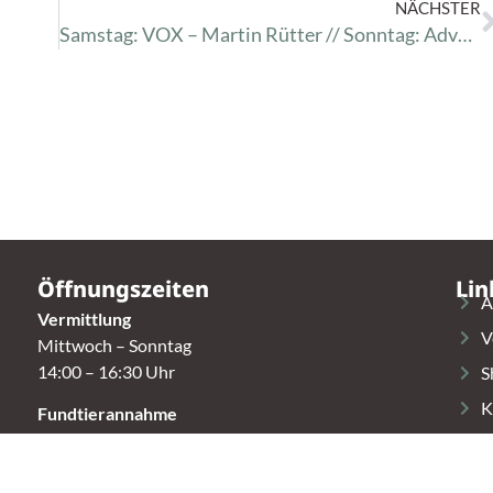
NÄCHSTER
Samstag: VOX – Martin Rütter // Sonntag: Adventsmarkt.
Öffnungszeiten
Lin
A
Vermittlung
V
Mittwoch – Sonntag
14:00 – 16:30 Uhr
S
K
Fundtierannahme
Montag – Sonntag
T
9:00 – 17:00 Uhr