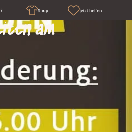
n?
Shop
jetzt helfen
iten am