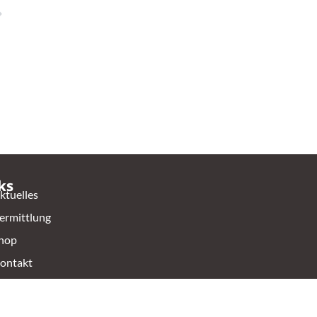
ks
ktuelles
ermittlung
hop
ontakt
ierschutzverein Oldenburg e.V.