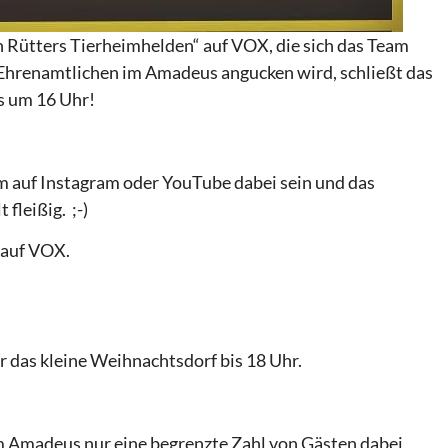
 Rütters Tierheimhelden“ auf VOX, die sich das Team
Ehrenamtlichen im Amadeus angucken wird, schließt das
s um 16 Uhr!
am auf Instagram oder YouTube dabei sein und das
fleißig. ;-)
 auf VOX.
 das kleine Weihnachtsdorf bis 18 Uhr.
im Amadeus nur eine begrenzte Zahl von Gästen dabei