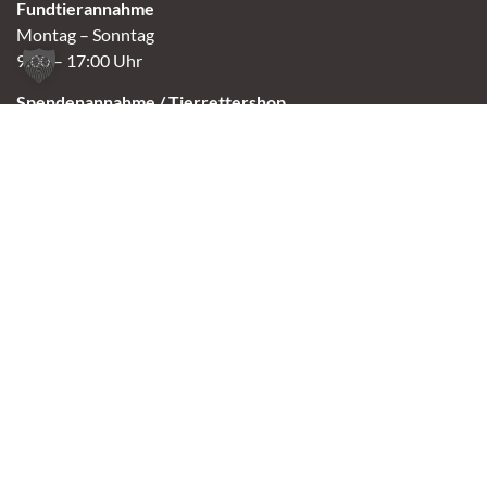
Fundtierannahme
Montag – Sonntag
9:00 – 17:00 Uhr
Spendenannahme / Tierrettershop
Montag – Sonntag
10:00 – 12:00 Uhr und 14:00 – 16:30 Uhr
Café
Samstag & Sonntag
14:00-16:30 Uhr
Andere Termine nur nach Vereinbarung.
Links
Aktuelles
Vermittlung
Shop
Kontakt
Tierschutzverein Oldenburg e.V.