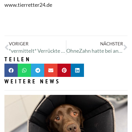
www.tierretter24.de
VORIGER
NÄCHSTER
*vermittelt* Verrückte Mausi und ihr ADS
OhneZahn hatte bei ankunft noch Zähne
TEILEN
WEITERE NEWS