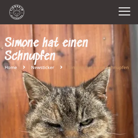
Simone hat einen
Schnupfen
Home
Newsticker
Simone hat einen Schnupfen