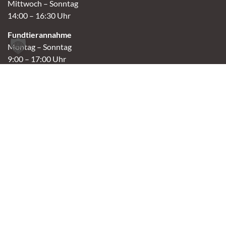
Mittwoch – Sonntag
14:00 – 16:30 Uhr
Fundtierannahme
Montag – Sonntag
9:00 – 17:00 Uhr
Spendenannahme / Tierrettershop
Montag – Sonntag
10:00 – 12:00 Uhr und 14:00 – 16:30 Uhr
Café
Samstag & Sonntag
14:00-16:30 Uhr
Andere Termine nur nach Vereinbarung.
Links
Aktuelles
Vermittlung
Shop