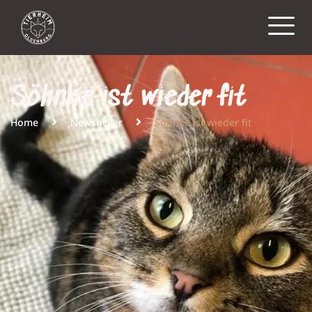
Söhnke ist wieder fit
Home
Newsticker
Söhnke ist wieder fit