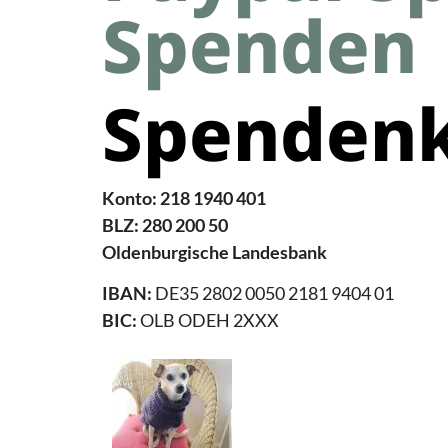
Spenden
Spenden
Konto: 218 1940 401
BLZ: 280 200 50
Oldenburgische Landesbank
IBAN:
DE35 2802 0050 2181 9404 01
BIC:
OLB ODEH 2XXX