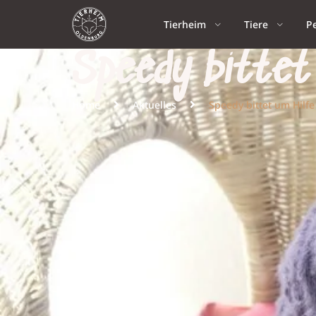
Tierheim
Tiere
P
Speedy bittet 
Home
Aktuelles
Speedy bittet um Hilfe