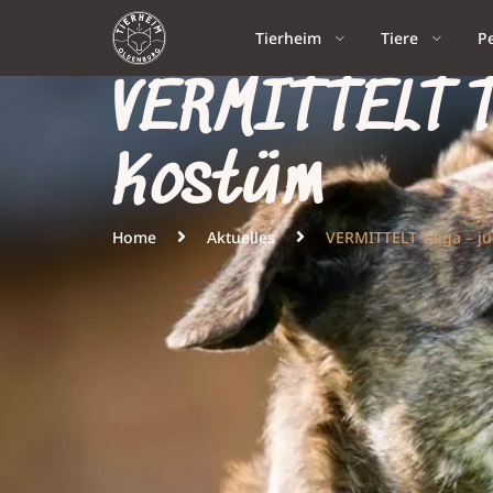
Tierheim
Tiere
P
VERMITTELT Ta
Kostüm
Home
Aktuelles
VERMITTELT Taiga – j