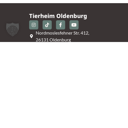
Tierheim Oldenburg
Nordmoslesfehner Str. 412,
26131 Oldenburg
0441 / 50 42 93
tiere@tierheim-ol.de
Telefonzeiten:
Montag – Sonntag 10:30 – 12:00 Uhr
Mittwoch – Samstag 14:00 – 16:30 Uhr
Unsere Parkplätze am Tierheim sind leider begrenz
An der B401 darf nicht geparkt werden, deshalb
nutzt bitte bei Bedarf die angrenzenden Straßen.
(Kavallerieweg, Am Kanal, Dietrich-Dannemann-St