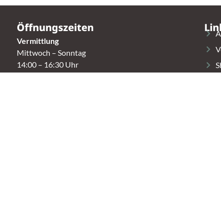
Öffnungszeiten
Lin
A
Vermittlung
V
Mittwoch – Sonntag
14:00 – 16:30 Uhr
S
K
Fundtierannahme
Montag – Sonntag
T
9:00 – 17:00 Uhr
Spendenannahme / Tierrettershop
Montag – Sonntag
10:00 – 12:00 Uhr und 14:00 – 16:30 Uhr
t.
Café
Samstag & Sonntag
14:00-16:30 Uhr
r.)
Andere Termine nur nach Vereinbarung.