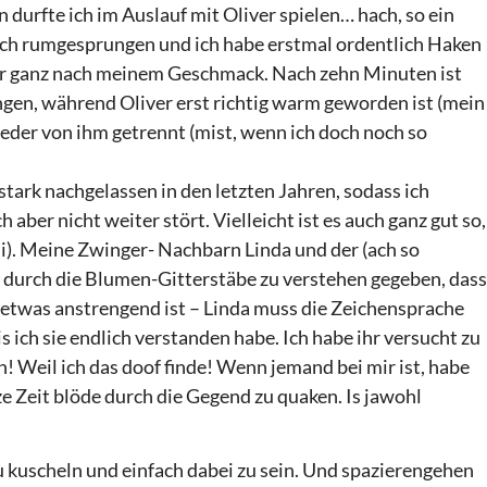
durfte ich im Auslauf mit Oliver spielen… hach, so ein
mich rumgesprungen und ich habe erstmal ordentlich Haken
er ganz nach meinem Geschmack. Nach zehn Minuten ist
gen, während Oliver erst richtig warm geworden ist (mein
wieder von ihm getrennt (mist, wenn ich doch noch so
 stark nachgelassen in den letzten Jahren, sodass ich
 aber nicht weiter stört. Vielleicht ist es auch ganz gut so,
ihi). Meine Zwinger- Nachbarn Linda und der (ach so
n durch die Blumen-Gitterstäbe zu verstehen gegeben, dass
s etwas anstrengend ist – Linda muss die Zeichensprache
s ich sie endlich verstanden habe. Ich habe ihr versucht zu
bin! Weil ich das doof finde! Wenn jemand bei mir ist, habe
nze Zeit blöde durch die Gegend zu quaken. Is jawohl
u kuscheln und einfach dabei zu sein. Und spazierengehen