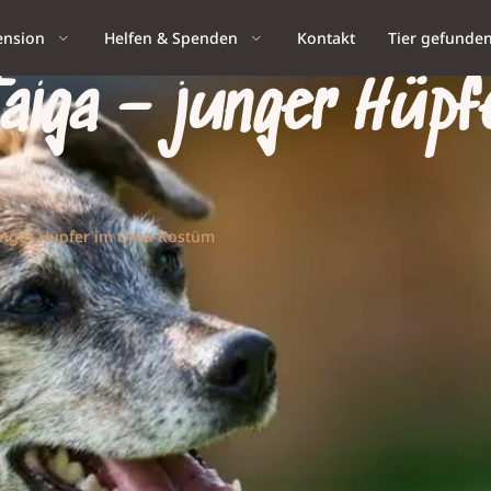
ension
Helfen & Spenden
Kontakt
Tier gefunde
iga – junger Hüpf
unger Hüpfer im Oma-Kostüm