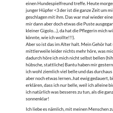
einen Hundespielfreund treffe. Heute morgen 
junger Hüpfer <3 der ist die ganze Zeit um 
geschlagen mit ihm. Das war mal wieder ein
mir dann aber doch etwas die Puste ausgegan
kleiner Gigolo…), da hat die Pflegerin mich 
könnte, wie ich wollte!!!).
Aber so ist das im Alter halt. Mein Gehör hat
mittlerweile leider nichts mehr höre, was mich
dadurch höre ich mich nicht selbst bellen (h
hübsche, stattliche) Bantu haben mir gester
ich wohl ziemlich viel belle und das durchau
aber noch etwas lernen..hat ewig gedauert, bi
erklären, dass ich nur belle, weil ich alleine 
ich natürlich was besseres zu tun, als die ga
sonnenklar!
Ich liebe es nämlich, mit meinen Menschen z