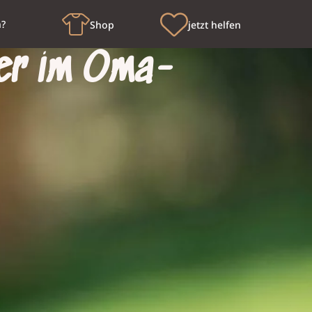
n?
Shop
jetzt helfen
er im Oma-