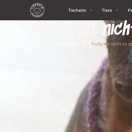
Tierheim
Tiere
P
Trudy hat nich
Home
Newsticker
Trudy hat nicht so s