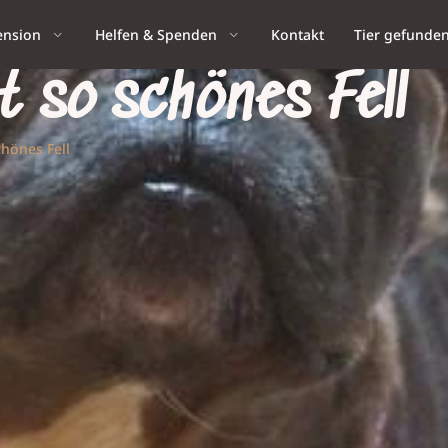
ension
Helfen & Spenden
Kontakt
Tier gefunde
t so schönes Fell
chönes Fell