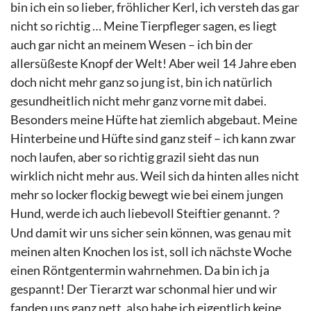
bin ich ein so lieber, fröhlicher Kerl, ich versteh das gar
nicht so richtig … Meine Tierpfleger sagen, es liegt
auch gar nicht an meinem Wesen – ich bin der
allersüßeste Knopf der Welt! Aber weil 14 Jahre eben
doch nicht mehr ganz so jung ist, bin ich natürlich
gesundheitlich nicht mehr ganz vorne mit dabei.
Besonders meine Hüfte hat ziemlich abgebaut. Meine
Hinterbeine und Hüfte sind ganz steif – ich kann zwar
noch laufen, aber so richtig grazil sieht das nun
wirklich nicht mehr aus. Weil sich da hinten alles nicht
mehr so locker flockig bewegt wie bei einem jungen
Hund, werde ich auch liebevoll Steiftier genannt.
?
Und damit wir uns sicher sein können, was genau mit
meinen alten Knochen los ist, soll ich nächste Woche
einen Röntgentermin wahrnehmen. Da bin ich ja
gespannt! Der Tierarzt war schonmal hier und wir
fanden uns ganz nett, also habe ich eigentlich keine