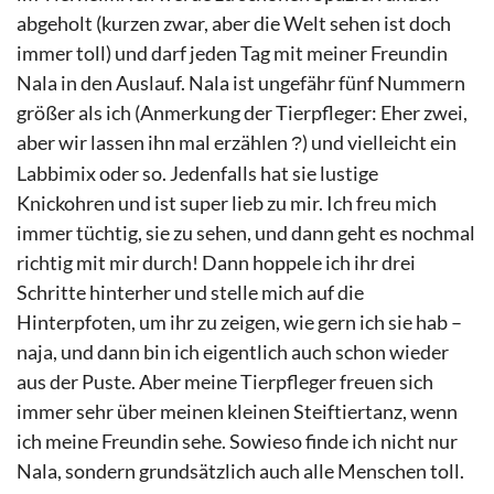
abgeholt (kurzen zwar, aber die Welt sehen ist doch
immer toll) und darf jeden Tag mit meiner Freundin
Nala in den Auslauf. Nala ist ungefähr fünf Nummern
größer als ich (Anmerkung der Tierpfleger: Eher zwei,
aber wir lassen ihn mal erzählen
) und vielleicht ein
?
Labbimix oder so. Jedenfalls hat sie lustige
Knickohren und ist super lieb zu mir. Ich freu mich
immer tüchtig, sie zu sehen, und dann geht es nochmal
richtig mit mir durch! Dann hoppele ich ihr drei
Schritte hinterher und stelle mich auf die
Hinterpfoten, um ihr zu zeigen, wie gern ich sie hab –
naja, und dann bin ich eigentlich auch schon wieder
aus der Puste. Aber meine Tierpfleger freuen sich
immer sehr über meinen kleinen Steiftiertanz, wenn
ich meine Freundin sehe. Sowieso finde ich nicht nur
Nala, sondern grundsätzlich auch alle Menschen toll.