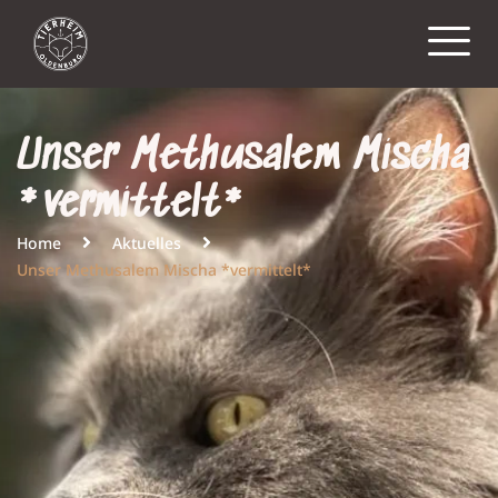
Unser Methusalem Mischa
*vermittelt*
Home
Aktuelles
Unser Methusalem Mischa *vermittelt*