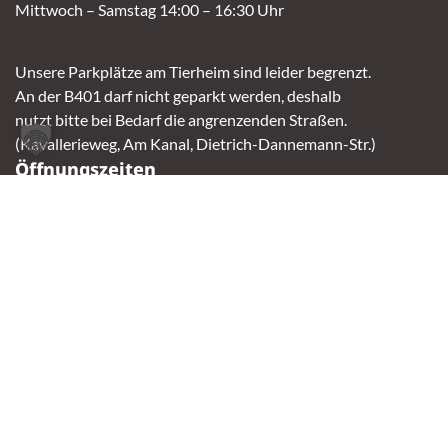
Mittwoch – Samstag 14:00 – 16:30 Uhr
Unsere Parkplätze am Tierheim sind leider begrenzt.
An der B401 darf nicht geparkt werden, deshalb
nutzt bitte bei Bedarf die angrenzenden Straßen.
(Kavallerieweg, Am Kanal, Dietrich-Dannemann-Str.)
Öffnungszeiten
Vermittlung
Mittwoch – Sonntag
14:00 – 16:30 Uhr
Fundtierannahme
Montag – Sonntag
9:00 – 17:00 Uhr
Spendenannahme / Tierrettershop
Montag – Sonntag
10:00 – 12:00 Uhr und 14:00 – 16:30 Uhr