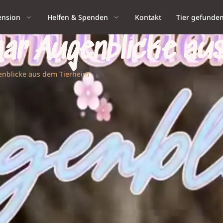
ension
Helfen & Spenden
Kontakt
Tier gefunde
aar Augenblicke au
enblicke aus dem Tierheim