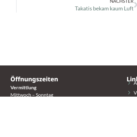
NÄCHSTER
Takatis bekam kaum Luft
Öffnungszeiten
Lin
A
Vermittlung
V
Mittwoch – Sonntag
14:00 – 16:30 Uhr
S
K
Fundtierannahme
Montag – Sonntag
T
9:00 – 17:00 Uhr