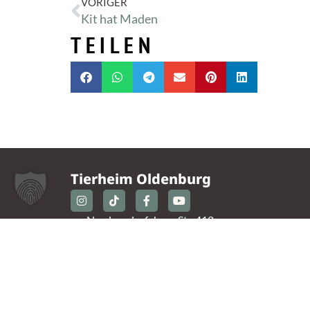
VORIGER
Kit hat Maden
TEILEN
Tierheim Oldenburg
Nordmoslesfehner Str. 412,
26131 Oldenburg
0441 / 50 42 93
tiere@tierheim-ol.de
Telefonzeiten: