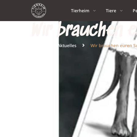
Tierheim
Tiere
P
Wir brauchen 
Home
Aktuelles
Wir brauchen euren S