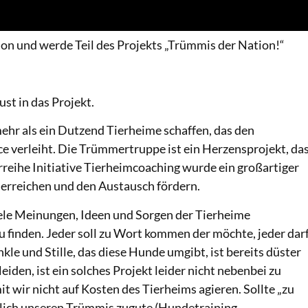
on und werde Teil des Projekts „Trümmis der Nation!“
ust in das Projekt.
hr als ein Dutzend Tierheime schaffen, das den
 verleiht. Die Trümmertruppe ist ein Herzensprojekt, da
rreihe Initiative Tierheimcoaching wurde ein großartiger
erreichen und den Austausch fördern.
iele Meinungen, Ideen und Sorgen der Tierheime
inden. Jeder soll zu Wort kommen der möchte, jeder dar
le und Stille, das diese Hunde umgibt, ist bereits düster
leiden, ist ein solches Projekt leider nicht nebenbei zu
t wir nicht auf Kosten des Tierheims agieren. Sollte „zu
lich unseren Trümmis zugute (Hundetraining,