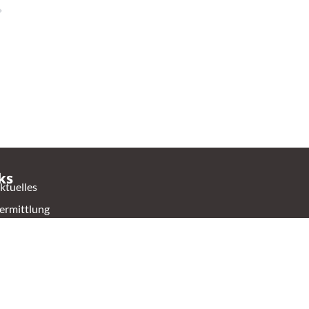
ks
ktuelles
ermittlung
hop
ontakt
ierschutzverein Oldenburg e.V.