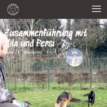
Zusammenführung mit
Mila und Persi
Home
Newsticker
Zusammenführung mit Mila und Persi