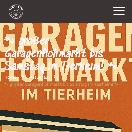
🐾 großer
Garagenflohmarkt bis
Samstag im Tierheim! 🐾
Home
Aktuelles
🐾 großer Garagenflohmarkt bis Samstag im Tierheim! 🐾