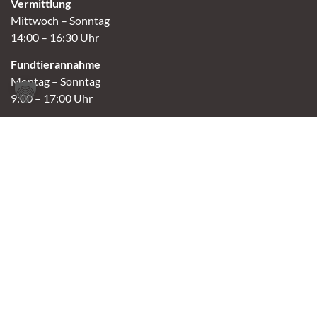
Vermittlung
Mittwoch – Sonntag
14:00 – 16:30 Uhr
Fundtierannahme
Montag – Sonntag
9:00 – 17:00 Uhr
Spendenannahme / Tierrettershop
Montag – Sonntag
10:00 – 12:00 Uhr und 14:00 – 16:30 Uhr
Café
Samstag & Sonntag
14:00-16:30 Uhr
Andere Termine nur nach Vereinbarung.
Links
Aktuelles
Vermittlung