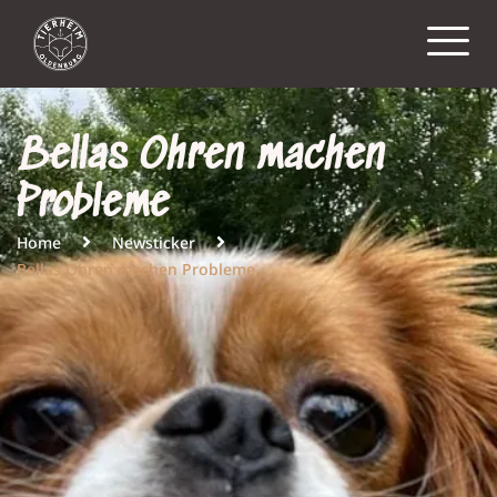
Bellas Ohren machen
Probleme
Home
Newsticker
Bellas Ohren machen Probleme