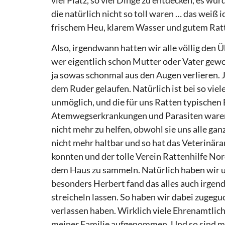
die natürlich nicht so toll waren … das weiß ic
frischem Heu, klarem Wasser und gutem Ratt
Also, irgendwann hatten wir alle völlig den 
wer eigentlich schon Mutter oder Vater gew
ja sowas schonmal aus den Augen verlieren. Ja, 
dem Ruder gelaufen. Natürlich ist bei so vie
unmöglich, und die für uns Ratten typische
Atemwegserkrankungen und Parasiten waren 
nicht mehr zu helfen, obwohl sie uns alle ga
nicht mehr haltbar und so hat das Veterinäramt
konnten und der tolle Verein Rattenhilfe No
dem Haus zu sammeln. Natürlich haben wir un
besonders Herbert fand das alles auch irgend
streicheln lassen. So haben wir dabei zugeg
verlassen haben. Wirklich viele Ehrenamtlic
meiner Familie aufgenommen. Und so sind me