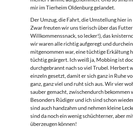
mir im Tierheim Oldenburg gelandet.
Der Umzug, die Fahrt, die Umstellung hier in 
Zwar freuten wir uns tierisch über das Futte
Willkommenssnack, so lecker!), das knisternd
wir waren alle richtig aufgeregt und durche
mitgenommen war, eine tüchtige Erkältung ha
tüchtig geärgert. Ich weiß ja, Mobbing ist do
durchgebrannt nach so viel Trubel. Herbert
einzeln gesetzt, damit er sich ganz in Ruhe 
ganz, ganz viel und ruht sich aus. Wir vier wo
sauber gemacht, zwischendurch bekommen wir
Besonders Rüdiger und ich sind schon wieder 
sind auch handzahm und nehmen kleine Lecker
sind da noch ein wenig schüchterner, aber m
überzeugen können!