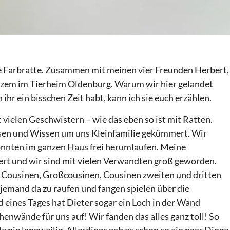
lte Farbratte. Zusammen mit meinen vier Freunden Herbert,
urzem im Tierheim Oldenburg. Warum wir hier gelandet
ihr ein bisschen Zeit habt, kann ich sie euch erzählen.
vielen Geschwistern – wie das eben so ist mit Ratten.
sen und Wissen um uns Kleinfamilie gekümmert. Wir
nnten im ganzen Haus frei herumlaufen. Meine
t und wir sind mit vielen Verwandten groß geworden.
, Cousinen, Großcousinen, Cousinen zweiten und dritten
jemand da zu raufen und fangen spielen über die
 eines Tages hat Dieter sogar ein Loch in der Wand
henwände für uns auf! Wir fanden das alles ganz toll! So
de nie langweilig. Allerdings gab es schon so ein paar Dinge