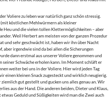
der Voliere zu leben war natürlich ganz schön stressig.
r (mit köstlichen Mehlwürmern als kleiner
e Heu und die vielen tollen Klettermöglichkeiten – aber
inander. Weil Herbert am meisten von der ganzen Prozedur
t und sehr geschwächt ist, haben wir ihn über Nacht
of, aber irgendwie sind da bei allen die Sicherungen
 wurde dann erstmal aus unserer Voliere genommen und
von seiner Schwäche erholen kann. Im Moment schläft er
hnen weiter bei uns in der Voliere. Hier wird jeden Tag
 einen kleinen Snack zugesteckt und wirklich neugierig.
ziemlich gut gestellt und gucken uns alles genau an. Wir
lies aus der Hand. Die anderen beiden, Dieter und Klaus,
it etwas Geduld und Süßigkeiten wird man die Zwei auch