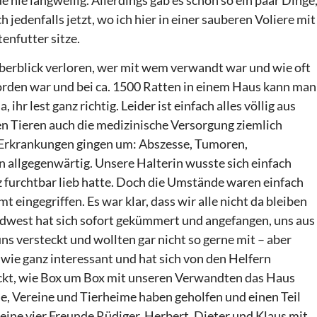
h jedenfalls jetzt, wo ich hier in einer sauberen Voliere mit
enfutter sitze.
Überblick verloren, wer mit wem verwandt war und wie oft
orden war und bei ca. 1500 Ratten in einem Haus kann man
ihr lest ganz richtig. Leider ist einfach alles völlig aus
len Tieren auch die medizinische Versorgung ziemlich
n Erkrankungen gingen um: Abszesse, Tumoren,
allgegenwärtig. Unsere Halterin wusste sich einfach
nz furchtbar lieb hatte. Doch die Umstände waren einfach
 eingegriffen. Es war klar, dass wir alle nicht da bleiben
rdwest hat sich sofort gekümmert und angefangen, uns aus
s versteckt und wollten gar nicht so gerne mit – aber
wie ganz interessant und hat sich von den Helfern
uckt, wie Box um Box mit unseren Verwandten das Haus
he, Vereine und Tierheime haben geholfen und einen Teil
ine vier Freunde Rüdiger, Herbert, Dieter und Klaus mit