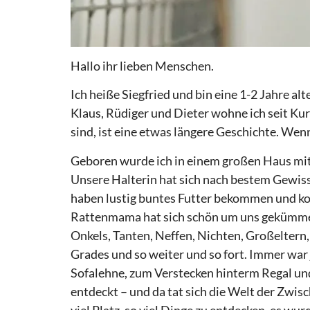
Hallo ihr lieben Menschen.
Ich heiße Siegfried und bin eine 1-2 Jahre a
Klaus, Rüdiger und Dieter wohne ich seit K
sind, ist eine etwas längere Geschichte. Wenn 
Geboren wurde ich in einem großen Haus mit 
Unsere Halterin hat sich nach bestem Gewis
haben lustig buntes Futter bekommen und ko
Rattenmama hat sich schön um uns gekümmer
Onkels, Tanten, Neffen, Nichten, Großeltern
Grades und so weiter und so fort. Immer war 
Sofalehne, zum Verstecken hinterm Regal und
entdeckt – und da tat sich die Welt der Zwisc
viel Platz, so viel Dinge zu entdecken, es wur