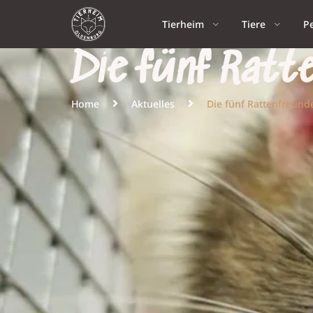
Tierheim
Tiere
P
Die fünf Ratt
Home
Aktuelles
Die fünf Rattenfreund