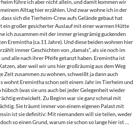
rheim führe ich aber nicht allein, und damit kommen wir
 meinem Alltag hier erzählen. Und zwar wohne ich in der
f, dass sich die Tierheim-Crew aufs Gelände gebaut hat
st ein großer gesicherter Auslauf mit einer warmen Hütte
hne ich zusammen mit der immer griesgrämig guckenden
ten Eremintha (ca.11 Jahre). Und diese beiden wohnen hier
rzählt immer Geschichten von „damals“, als sie noch im
nd alle nach ihrer Pfeife getanzt haben. Eremintha ist
Katzen, aber weil wir uns hier großräumig aus dem Weg
nge Zeit zusammen zu wohnen, schweißt ja dann auch
ls wohnt Eremintha schon seit einem Jahr im Tierheim und
 so hübsch (was sie uns auch bei jeder Gelegenheit wieder
prächtig entwickelt. Zu Beginn war sie ganz schmal mit
prächtig. Sie träumt immer von einem eigenen Palast mit
sin ist sie definitiv: Mit niemandem will sie teilen, weder
 doch so einen Grund, warum sie schon so lange hier ist …