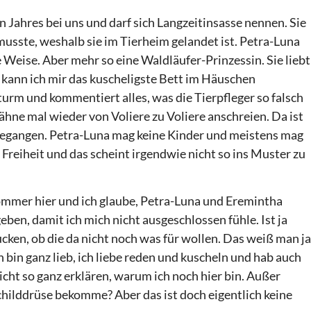
n Jahres bei uns und darf sich Langzeitinsasse nennen. Sie
 musste, weshalb sie im Tierheim gelandet ist. Petra-Luna
re Weise. Aber mehr so eine Waldläufer-Prinzessin. Sie liebt
n kann ich mir das kuscheligste Bett im Häuschen
turm und kommentiert alles, was die Tierpfleger so falsch
hne mal wieder von Voliere zu Voliere anschreien. Da ist
gegangen. Petra-Luna mag keine Kinder und meistens mag
 Freiheit und das scheint irgendwie nicht so ins Muster zu
 Sommer hier und ich glaube, Petra-Luna und Eremintha
ben, damit ich mich nicht ausgeschlossen fühle. Ist ja
ken, ob die da nicht noch was für wollen. Das weiß man ja
h bin ganz lieb, ich liebe reden und kuscheln und hab auch
icht so ganz erklären, warum ich noch hier bin. Außer
childdrüse bekomme? Aber das ist doch eigentlich keine