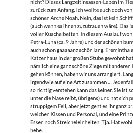
nicht? Dieses Langzeitinsassen-Leben im Tie
zurück zum Anfang. Ich wollte euch doch von
schönen Arche Noah. Nein, das ist kein Schif
(auch wenn es ihnen zuzutrauen wäre). Das i
voller Kuschelbetten. In diesem Auslauf wo
Petra-Luna (ca. 9 Jahre) und der schönen bun
auch schon gaaaaanz schön lang. Eremintha e
Katzenhaus in der großen Stube gewohnt hat u
nämlich eine ganz schöne Ziege mit anderen 
gehen können, haben wir uns arrangiert. La
irgendwie auf eine Art zusammen … Jedenfal
so richtig verstehen kann das keiner. Sie ist
unter die Nase reibt, übrigens) und hat sich 
struppigem Fell, aber jetzt geht es ihr ganz 
weichen Kissen und Personal, und eine Prinzes
Essen noch Streicheleinheiten. Tja. Hat wohl
hehe.