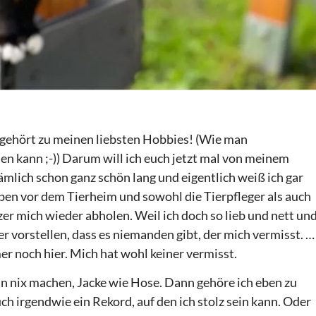
en gehört zu meinen liebsten Hobbies! (Wie man
en kann ;-)) Darum will ich euch jetzt mal von meinem
ämlich schon ganz schön lang und eigentlich weiß ich gar
eben vor dem Tierheim und sowohl die Tierpfleger als auch
er mich wieder abholen. Weil ich doch so lieb und nett un
er vorstellen, dass es niemanden gibt, der mich vermisst. …
er noch hier. Mich hat wohl keiner vermisst.
n nix machen, Jacke wie Hose. Dann gehöre ich eben zu
uch irgendwie ein Rekord, auf den ich stolz sein kann. Oder