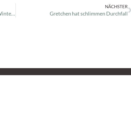
NÄCHSTER
Unsere Landschildkröten möchten in den Winterschlaf
Gretchen hat schlimmen Durchfall
Öffnungszeiten
Lin
A
Vermittlung
V
Mittwoch – Sonntag
14:00 – 16:30 Uhr
S
K
Fundtierannahme
Montag – Sonntag
T
9:00 – 17:00 Uhr