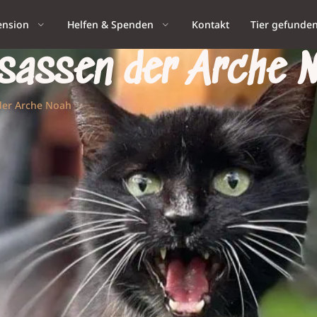
ension
Helfen & Spenden
Kontakt
Tier gefunde
nsassen der Arche 
der Arche Noah