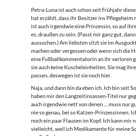
Petra-Luna ist auch schon seit Frühjahr diese
hat erzählt, dass ihr Besitzer ins Pflegeheim
ist auch irgendwie eine Prinzessin, so auf ih
es, draußen zu sein. (Passt mir ganz gut, dan
aussuchen.) Am liebsten sitzt sie im Ausguck
machen oder vergessen oder wenn sich die Hä
eine Fußballkommentatorin an ihr verloren 
sie auch keine Kuscheleinheiten. Sie mag ihre
passen, deswegen ist sie noch hier.
Naja, und dann bin da eben ich. Ich bin seit
haben mir den Langzeitinsassen-Titel nur gege
auch irgendwie nett von denen … muss nur guc
nie so genau, bei so Katzen-Prinzessinnen. Ic
noch ein paar Flausen im Kopf. Ich kann mir n
vielleicht, weil ich Medikamente für meine S