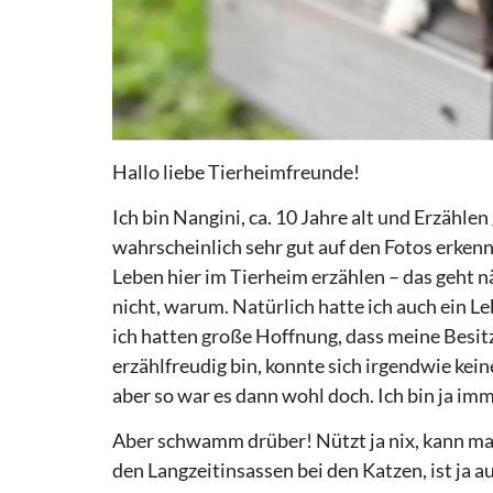
Hallo liebe Tierheimfreunde!
Ich bin Nangini, ca. 10 Jahre alt und Erzähl
wahrscheinlich sehr gut auf den Fotos erkenn
Leben hier im Tierheim erzählen – das geht n
nicht, warum. Natürlich hatte ich auch ein L
ich hatten große Hoffnung, dass meine Besitz
erzählfreudig bin, konnte sich irgendwie kein
aber so war es dann wohl doch. Ich bin ja imm
Aber schwamm drüber! Nützt ja nix, kann ma
den Langzeitinsassen bei den Katzen, ist ja a