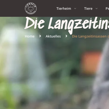
Tierheim
Tiere
P
Die Langzeiti
Home
Aktuelles
Die Langzeitinsassen 