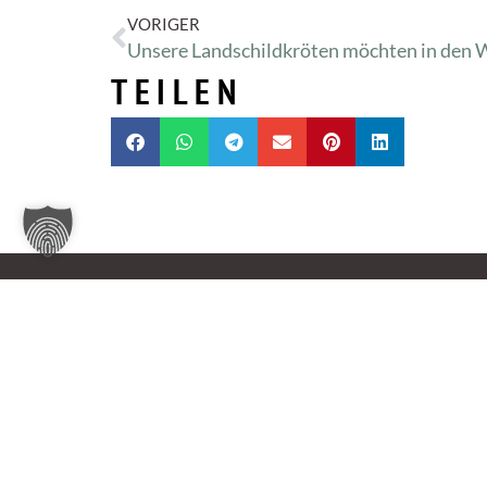
VORIGER
TEILEN
Tierheim Oldenburg
Nordmoslesfehner Str. 412,
26131 Oldenburg
0441 / 50 42 93
tiere@tierheim-ol.de