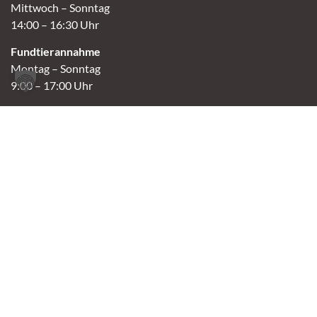
Mittwoch – Sonntag
14:00 – 16:30 Uhr
Fundtierannahme
Montag – Sonntag
9:00 – 17:00 Uhr
Spendenannahme / Tierrettershop
Montag – Sonntag
10:00 – 12:00 Uhr und 14:00 – 16:30 Uhr
Café
Samstag & Sonntag
14:00-16:30 Uhr
Andere Termine nur nach Vereinbarung.
Links
Aktuelles
Vermittlung
Shop