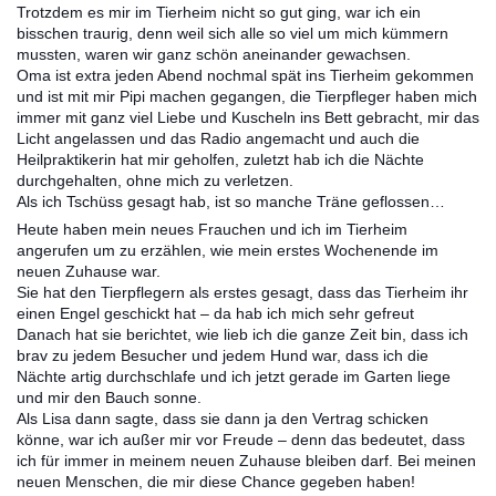
Trotzdem es mir im Tierheim nicht so gut ging, war ich ein
bisschen traurig, denn weil sich alle so viel um mich kümmern
mussten, waren wir ganz schön aneinander gewachsen.
Oma ist extra jeden Abend nochmal spät ins Tierheim gekommen
und ist mit mir Pipi machen gegangen, die Tierpfleger haben mich
immer mit ganz viel Liebe und Kuscheln ins Bett gebracht, mir das
Licht angelassen und das Radio angemacht und auch die
Heilpraktikerin hat mir geholfen, zuletzt hab ich die Nächte
durchgehalten, ohne mich zu verletzen.
Als ich Tschüss gesagt hab, ist so manche Träne geflossen…
Heute haben mein neues Frauchen und ich im Tierheim
angerufen um zu erzählen, wie mein erstes Wochenende im
neuen Zuhause war.
Sie hat den Tierpflegern als erstes gesagt, dass das Tierheim ihr
einen Engel geschickt hat – da hab ich mich sehr gefreut
Danach hat sie berichtet, wie lieb ich die ganze Zeit bin, dass ich
brav zu jedem Besucher und jedem Hund war, dass ich die
Nächte artig durchschlafe und ich jetzt gerade im Garten liege
und mir den Bauch sonne.
Als Lisa dann sagte, dass sie dann ja den Vertrag schicken
könne, war ich außer mir vor Freude – denn das bedeutet, dass
ich für immer in meinem neuen Zuhause bleiben darf. Bei meinen
neuen Menschen, die mir diese Chance gegeben haben!