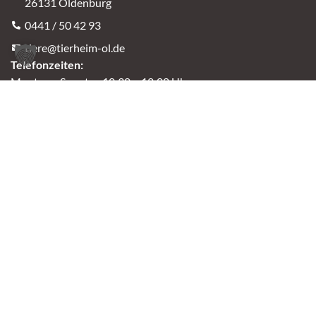
26131 Oldenburg
0441 / 50 42 93
tiere@tierheim-ol.de
Telefonzeiten:
Montag – Sonntag 10:30 – 12:00 Uhr
Mittwoch – Samstag 14:00 – 16:30 Uhr
Unsere Parkplätze am Tierheim sind leider begrenzt.
An der B401 darf nicht geparkt werden, deshalb
nutzt bitte bei Bedarf die angrenzenden Straßen.
(Kavallerieweg, Am Kanal, Dietrich-Dannemann-Str.)
Öffnungszeiten
Vermittlung
Mittwoch – Sonntag
14:00 – 16:30 Uhr
Fundtierannahme
Montag – Sonntag