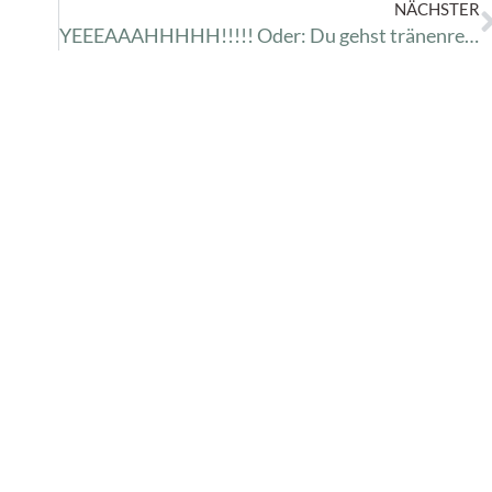
NÄCHSTER
YEEEAAAHHHHH!!!!! Oder: Du gehst tränenreich in ein besseres Leben.