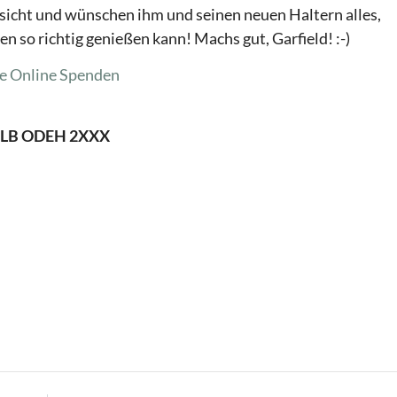
icht und wünschen ihm und seinen neuen Haltern alles,
en so richtig genießen kann! Machs gut, Garfield! :-)
e
Online Spenden
 OLB ODEH 2XXX