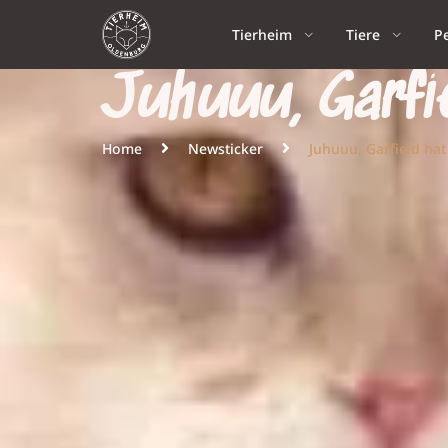
Tierheim
Tiere
P
Juhuuu, Garfi
Home
Newsticker
Juhuuu, Garfield hat 