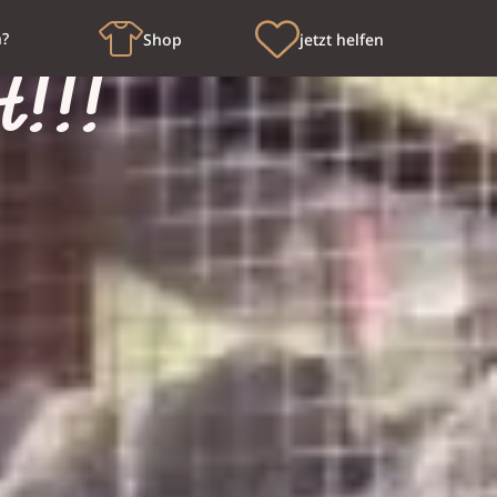
n?
Shop
jetzt helfen
t!!!