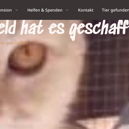
ension
Helfen & Spenden
Kontakt
Tier gefunde
eld hat es geschaff
es geschafft!!!