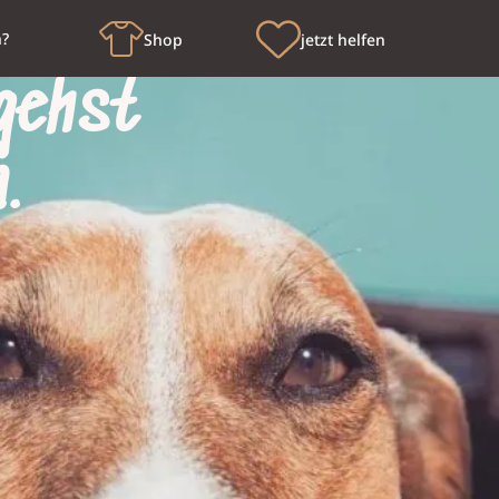
n?
Shop
jetzt helfen
gehst
.