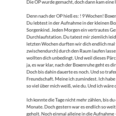
Die OP wurde gemacht, doch dann kam eine la
Denn nach der OP hieß es: ! 9 Wochen! Boxe
Du lebtest in der Aufnahme in der kleinen Bo
Sorgenkind. Jeden Morgen ein vertrautes Ge
Durchlaufstation. Du tatest mir ziemlich leid
letzten Wochen durften wir dich endlich mal
zwischendurch) durch den Raum laufen lasse
wollten dich unbedingt. Und weil dieses Pär
ja, es war klar, nach der Boxenruhe geht es d
Doch bis dahin dauerte es noch. Und so traf
Freundschaft. Meine ich zumindest. Ich habe di
so viel über mich weiß, wie du. Und ich wäre d
Ich konnte die Tage nicht mehr zählen, bis du
Monate. Doch gestern war es endlich so weit.
geholt. Noch einmal alleine in die Aufnahme 