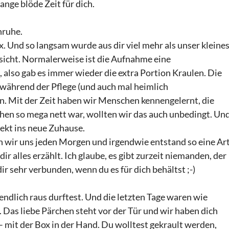
nge blöde Zeit für dich.
nruhe.
x. Und so langsam wurde aus dir viel mehr als unser kleine
sicht. Normalerweise ist die Aufnahme eine
, also gab es immer wieder die extra Portion Kraulen. Die
 während der Pflege (und auch mal heimlich
n. Mit der Zeit haben wir Menschen kennengelernt, die
chen so mega nett war, wollten wir das auch unbedingt. Un
irekt ins neue Zuhause.
en wir uns jeden Morgen und irgendwie entstand so eine Ar
r alles erzählt. Ich glaube, es gibt zurzeit niemanden, der
ir sehr verbunden, wenn du es für dich behältst ;-)
 endlich raus durftest. Und die letzten Tage waren wie
 Das liebe Pärchen steht vor der Tür und wir haben dich
– mit der Box in der Hand. Du wolltest gekrault werden,