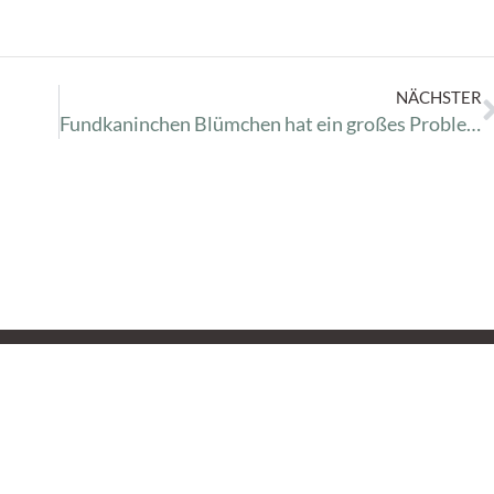
NÄCHSTER
Fundkaninchen Blümchen hat ein großes Problem
Öffnungszeiten
Lin
A
Vermittlung
V
Mittwoch – Sonntag
14:00 – 16:30 Uhr
S