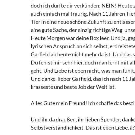
doch ich durfte dir verkünden: NEIN! Heute 
auch einfach mal traurig. Nach 11 Jahren Tier
Tier in eine neue schöne Zukunft zu entlassen
eine gute Sache, der einzig richtige Weg, uns
Heute Morgen war deine Box leer. Und ja, ge
lyrischen Anspruch an sich selbst, erdreistet
Garfield ab heute nicht mehr da ist. Und das s
Du fehlst mir sehr hier, doch man lernt mit al
geht. Und Liebe ist eben nicht, was man fühlt
Und danke, lieber Garfield, das ich nach 11 J
krasseste und beste Job der Welt ist.
Alles Gute mein Freund! Ich schaffe das besti
Und ihr da draußen, ihr lieben Spender, danke
Selbstverständlichkeit. Das ist eben Liebe.
â?