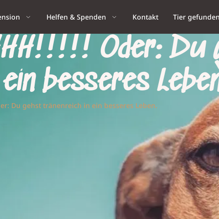
ension
Helfen & Spenden
Kontakt
Tier gefunde
!!!!! Oder: Du 
 ein besseres Leben
r: Du gehst tränenreich in ein besseres Leben.