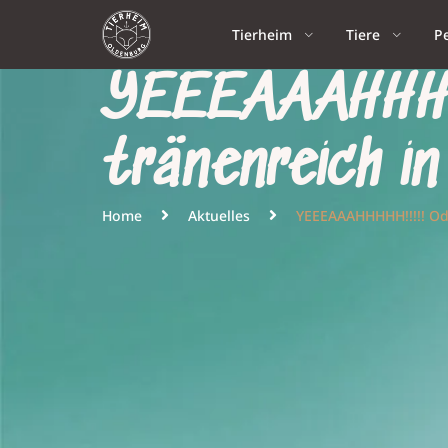
Tierheim
Tiere
P
YEEEAAAHHHHH
tränenreich in
Home
Aktuelles
YEEEAAAHHHHH!!!!! Ode