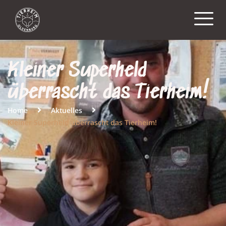
Kleiner Superheld
überrascht das Tierheim!
Home
Aktuelles
Kleiner Superheld überrascht das Tierheim!