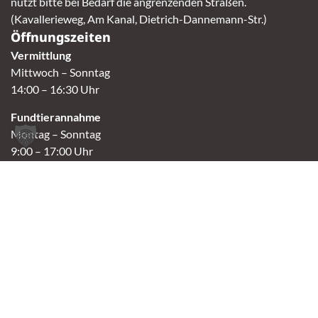
nutzt bitte bei Bedarf die angrenzenden Straßen.
(Kavallerieweg, Am Kanal, Dietrich-Dannemann-Str.)
Öffnungszeiten
Vermittlung
Mittwoch – Sonntag
14:00 – 16:30 Uhr
Fundtierannahme
Montag – Sonntag
9:00 – 17:00 Uhr
Spendenannahme / Tierrettershop
Montag – Sonntag
10:00 – 12:00 Uhr und 14:00 – 16:30 Uhr
Café
Samstag & Sonntag
14:00-16:30 Uhr
Andere Termine nur nach Vereinbarung.