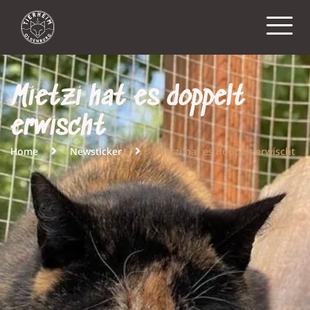
Mietzi hat es doppelt
erwischt
Home
Newsticker
Mietzi hat es doppelt erwischt