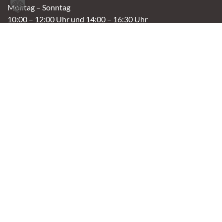
Montag – Sonntag
10:00 – 12:00 Uhr und 14:00 – 16:30 Uhr
Café
Samstag & Sonntag
14:00-16:30 Uhr
Andere Termine nur nach Vereinbarung.
Links
Aktuelles
Vermittlung
Shop
Kontakt
Tierschutzverein Oldenburg e.V.