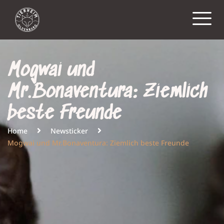
Mogwai und
Mr.Bonaventura: Ziemlich
beste Freunde
Home
Newsticker
Mogwai und Mr.Bonaventura: Ziemlich beste Freunde