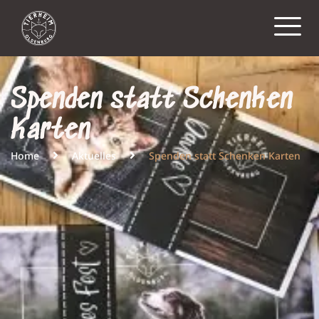
Spenden statt Schenken
Karten
Home
Aktuelles
Spenden statt Schenken Karten