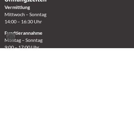
Vermittlung
Mittwoch – Sonntag
14:00 – 16:30 Uhr
Fundtierannahme
Montag – Sonntag
9:00 – 17:00 Uhr
Spendenannahme / Tierrettershop
Montag – Sonntag
10:00 – 12:00 Uhr und 14:00 – 16:30 Uhr
Café
Samstag & Sonntag
14:00-16:30 Uhr
Andere Termine nur nach Vereinbarung.
Links
Aktuelles