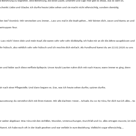
Berührung zu begreifen. Jene Berührung, die einen packt, umdreht und sagt: Hier gibt es etwas, das es wert ist,
 schenkt: Liebe und Glaube. Ich durfte heute Liebe sehen und sie macht nicht eifersüchtig, sondern demütig.
 den See? Dominic: Wir verstecken uns immer… Lass uns mal in die Stadt gehen… Wir leinten dich, Jason und Bantu an und
mertruppen Tour.
ar: Lass mich! Denn dein und mein Kopf, die waren sehr sehr sehr dickköpfig. Ich habe mir an dir die Zähne ausgebissen und
, sehr hübsch, also wirklich sehr sehr hübsch und ich mochte dich einfach. Als Fundhund kamst du am 22.02.2020 zu uns
n und leider auch diese verflixte Epilepsie. Unser Azubi Laurien nahm dich mit nach Hause, wann immer es ging, denn
 nach einer Pflegestelle. Und dann begann es. Das, was ich heute sehen durfte, spüren durfte.
oraussetzung: du verstehst dich mit ihren Katzen. Wir alle dachten: Never… Schade. Du so: Ey Nina, für dich tue ich alles… So
er weiter abgebaut. Was Nina mit den Anfällen, Wunden, Untersuchungen, Durchfall und Co. alles ertragen musste, ist nich
annt. Ich habe euch oft in der Stadt gesehen und war verliebt in eure Beziehung. Vielleicht sogar eifersüchtig….