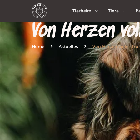
Tierheim
Tiere
P
Von Herzen vo
Home
Aktuelles
Von Herzen voller Tr