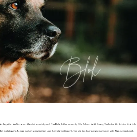
liegst im Kofferraum. Alles ist so ruhig und friedlich, leider zu ruhig. Wir fahren in Richtung Tierheim. Ein letztes Mal. Ich
gt nicht mehr. Meins poltert unruhig hin und her. Ich weiß nicht, wie ich das hier gerade sortieren will. Also schreibe ich,