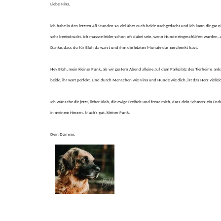
Liebe Nina,
ich habe in den letzten 48 Stunden so viel über euch beide nachgedacht und ich kann dir gar 
sehr beeindruckt. Ich musste leider schon oft dabei sein, wenn Hunde eingeschläfert wurden, 
Danke, dass du für Bloh da warst und ihm die letzten Monate das geschenkt hast.
Hey Bloh, mein kleiner Punk, als wir gestern Abend alleine auf dem Parkplatz des Tierheims ank
beide, ihr wart perfekt. Und durch Menschen wie Nina und Hunde wie dich, ist das Herz vielleic
Ich wünsche dir jetzt, lieber Bloh, die ewige Freiheit und freue mich, dass dein Schmerz ein
in meinem Herzen. Mach’s gut, kleiner Punk.
Dein Dominic