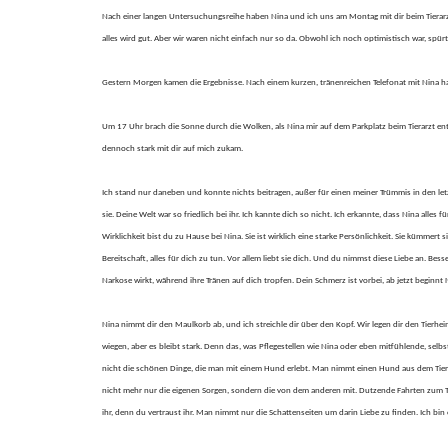
Nach einer langen Untersuchungsreihe haben Nina und ich uns am Montag mit dir beim Tierarzt
alles wird gut. Aber wir waren nicht einfach nur so da. Obwohl ich noch optimistisch war, spürte
Gestern Morgen kamen die Ergebnisse. Nach einem kurzen, tränenreichen Telefonat mit Nina haben
Um 17 Uhr brach die Sonne durch die Wolken, als Nina mir auf dem Parkplatz beim Tierarzt entge
dennoch stark mit dir auf mich zukam.
Ich stand nur daneben und konnte nichts beitragen, außer für einen meiner Trümmis in den let
sie. Deine Welt war so friedlich bei ihr. Ich kannte dich so nicht. Ich erkannte, dass Nina alles
Wirklichkeit bist du zu Hause bei Nina. Sie ist wirklich eine starke Persönlichkeit. Sie kümmer
Bereitschaft, alles für dich zu tun. Vor allem liebt sie dich. Und du nimmst diese Liebe an. Bes
Narkose wirkt, während ihre Tränen auf dich tropfen. Dein Schmerz ist vorbei, ab jetzt beginnt 
Nina nimmt dir den Maulkorb ab, und ich streichle dir über den Kopf. Wir legen dir den Tierhei
wiegen, aber es bleibt stark. Denn das, was Pflegestellen wie Nina oder eben mitfühlende, se
nicht die schönen Dinge, die man mit einem Hund erlebt. Man nimmt einen Hund aus dem Tierhe
nicht mehr nur die eigenen Sorgen, sondern die von dem anderen mit. Dutzende Fahrten zum Ti
ihr, denn du vertraust ihr. Man nimmt nur die Schattenseiten um darin Liebe zu finden. Ich bin