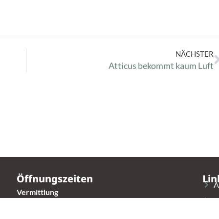
NÄCHSTER
Atticus bekommt kaum Luft
Öffnungszeiten
Lin
A
Vermittlung
V
Mittwoch – Sonntag
14:00 – 16:30 Uhr
S