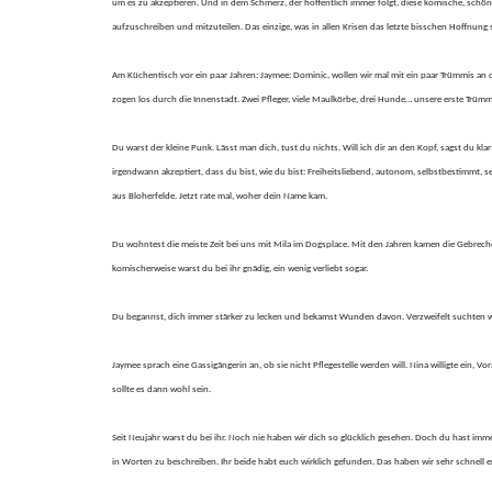
um es zu akzeptieren. Und in dem Schmerz, der hoffentlich immer folgt, diese komische, schöne 
aufzuschreiben und mitzuteilen. Das einzige, was in allen Krisen das letzte bisschen Hoffnung
Am Küchentisch vor ein paar Jahren: Jaymee: Dominic, wollen wir mal mit ein paar Trümmis an
zogen los durch die Innenstadt. Zwei Pfleger, viele Maulkörbe, drei Hunde… unsere erste Trüm
Du warst der kleine Punk. Lässt man dich, tust du nichts. Will ich dir an den Kopf, sagst du kl
irgendwann akzeptiert, dass du bist, wie du bist: Freiheitsliebend, autonom, selbstbestimmt
aus Bloherfelde. Jetzt rate mal, woher dein Name kam.
Du wohntest die meiste Zeit bei uns mit Mila im Dogsplace. Mit den Jahren kamen die Gebreche
komischerweise warst du bei ihr gnädig, ein wenig verliebt sogar.
Du begannst, dich immer stärker zu lecken und bekamst Wunden davon. Verzweifelt suchten wir
Jaymee sprach eine Gassigängerin an, ob sie nicht Pflegestelle werden will. Nina willigte ein, V
sollte es dann wohl sein.
Seit Neujahr warst du bei ihr. Noch nie haben wir dich so glücklich gesehen. Doch du hast imm
in Worten zu beschreiben. Ihr beide habt euch wirklich gefunden. Das haben wir sehr schnell erk