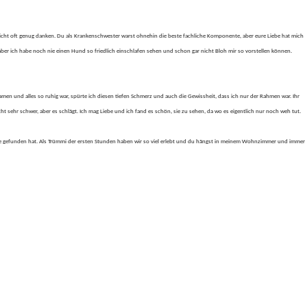
nicht oft genug danken. Du als Krankenschwester warst ohnehin die beste fachliche Komponente, aber eure Liebe hat mich
aber ich habe noch nie einen Hund so friedlich einschlafen sehen und schon gar nicht Bloh mir so vorstellen können.
amen und alles so ruhig war, spürte ich diesen tiefen Schmerz und auch die Gewissheit, dass ich nur der Rahmen war. Ihr
ht sehr schwer, aber es schlägt. Ich mag Liebe und ich fand es schön, sie zu sehen, da wo es eigentlich nur noch weh tut.
 Ende gefunden hat. Als Trümmi der ersten Stunden haben wir so viel erlebt und du hängst in meinem Wohnzimmer und immer