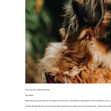
Von Herzen voller Trümmer
Hey Bloh,
keine Ahnung, wie viel ich im Leben noch lernen, verarbeiten, akzeptieren und sortieren muss. Du 
durfte dir gerade das erste Mal auf den Kopf fassen, leider auch das letzte Mal… Dein Herz schlä