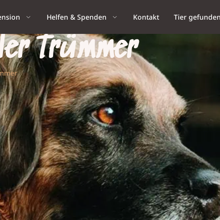
ension
Helfen & Spenden
Kontakt
Tier gefunde
ller Trümmer
ümmer