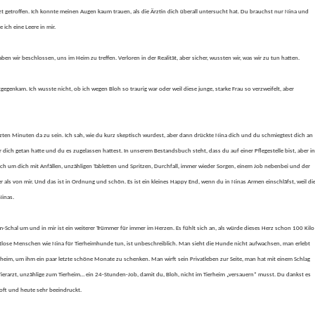
 getroffen. Ich konnte meinen Augen kaum trauen, als die Ärztin dich überall untersucht hat. Du brauchst nur Nina und
 ich eine Leere in mir.
 wir beschlossen, uns im Heim zu treffen. Verloren in der Realität, aber sicher, wussten wir, was wir zu tun hatten.
genkam. Ich wusste nicht, ob ich wegen Bloh so traurig war oder weil diese junge, starke Frau so verzweifelt, aber
zten Minuten da zu sein. Ich sah, wie du kurz skeptisch wurdest, aber dann drückte Nina dich und du schmiegtest dich an
 für dich getan hatte und du es zugelassen hattest. In unserem Bestandsbuch steht, dass du auf einer Pflegestelle bist, aber in
t sich um dich mit Anfällen, unzähligen Tabletten und Spritzen, Durchfall, immer wieder Sorgen, einem Job nebenbei und der
ser als von mir. Und das ist in Ordnung und schön. Es ist ein kleines Happy End, wenn du in Ninas Armen einschläfst, weil di
Ninas.
m-Schal um und in mir ist ein weiterer Trümmer für immer im Herzen. Es fühlt sich an, als würde dieses Herz schon 100 Kilo
lbstlose Menschen wie Nina für Tierheimhunde tun, ist unbeschreiblich. Man sieht die Hunde nicht aufwachsen, man erlebt
im, um ihm ein paar letzte schöne Monate zu schenken. Man wirft sein Privatleben zur Seite, man hat mit einem Schlag
erarzt, unzählige zum Tierheim… ein 24-Stunden-Job, damit du, Bloh, nicht im Tierheim „versauern“ musst. Du dankst es
 oft und heute sehr beeindruckt.