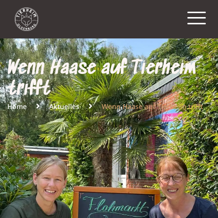
Wenn Haase auf Tierheim
trifft
Home
Aktuelles
Wenn Haase auf Tierheim trifft